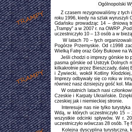
Ogólnopolski W
Z czasem rezygnowaliśmy z tych imp
roku 1996, kiedy na szlak wyruszyli
Gdańsku prowadząc 14 – dniową tr
„Trampy” a w 2007 r. na OWRP „Podbe
uczestniczyło 10 – 13 osób a w bie
W latach 70 – tych organizowaliśm
Pogórze Przemyskie. Od r.1998 zac
Wielką Fatrę oraz Góry Bukowe na 
Jeśli chodzi o imprezy górskie to 
pasma górskie od Ustrzyk Dolnych 
kilkakrotnie przez Bieszczady, dalej
i Żywiecki, wokół Kotliny Kłodzkiej
Imprezy odbywały się co roku w inny
również nasz dzisiejszy gość kol. M
W ostatnich latach nasi członkowie
Czeskie i Karpaty Ukraińskie. Dzię
czeskiej jak i niemieckiej stronie.
Interesuje nas nie tylko turystyka
Wdą, w których uczestniczyło 15 – 
wszystkie odcinki spływów. W r. 2
uczestniczyło wówczas 28 osób. Tę 
Kolejna dyscyplina turystyczna, któ