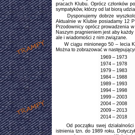
pracach Klubu. Oprócz członków pos
sympatyków, którzy od lat biorą udzi
Dysponujemy dobrze wyszkoloną te
Aktualnie w Klubie posiadamy 12 Prz
Przodownicy oprócz prowadzenia w t
Naszym pragnieniem jest aby każdy u
ale i wiadomości z nim związane.
W ciągu minionego 50 – lecia Klub
Można to zobrazować w następujący
1969 – 1973
1974 – 1978
1979 – 1983
1984 – 1988
1989 – 1993
1994 – 1998
1999 – 2003
2004 – 2008
2009 – 2013
2014 – 2018
Od początku swej działalności Kl
istnienia tzn. do 1989 roku. Dotycz