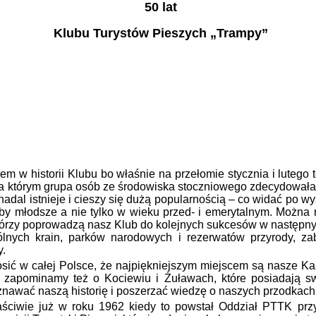
50 lat
Klubu Turystów Pieszych „Trampy”
w historii Klubu bo właśnie na przełomie stycznia i lutego te
 na którym grupa osób ze środowiska stoczniowego zdecydowała
dal istnieje i cieszy się dużą popularnością – co widać po wy
by młodsze a nie tylko w wieku przed- i emerytalnym. Można 
tórzy poprowadzą nasz Klub do kolejnych sukcesów w następny
ólnych krain, parków narodowych i rezerwatów przyrody, z
y.
ć w całej Polsce, że najpiękniejszym miejscem są nasze K
e zapominamy też o Kociewiu i Żuławach, które posiadają sw
nawać naszą historię i poszerzać wiedzę o naszych przodkach
iwie już w roku 1962 kiedy to powstał Oddział PTTK przy