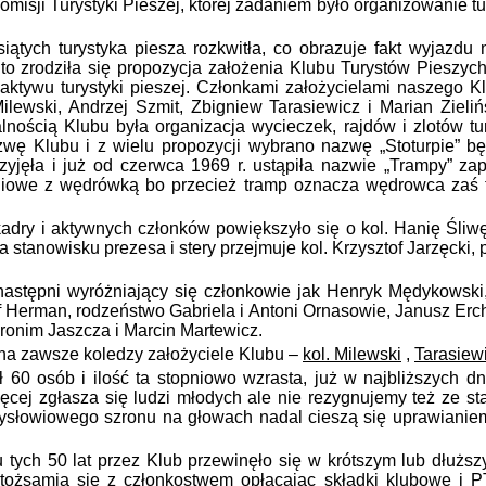
misji Turystyki Pieszej, której zadaniem było organizowanie tur
ych turystyka piesza rozkwitła, co obrazuje fakt wyjazdu n
to zrodziła się propozycja założenia Klubu Turystów Pieszyc
ktywu turystyki pieszej. Członkami założycielami naszego Kl
ilewski, Andrzej Szmit, Zbigniew Tarasiewicz i Marian Zieliń
alnością Klubu była organizacja wycieczek, rajdów i zlotów t
azwę Klubu i z wielu propozycji wybrano nazwę „Stoturpie” 
rzyjęła i już od czerwca 1969 r. ustąpiła nazwie „Trampy” z
niowe z wędrówką bo przecież tramp oznacza wędrowca zaś t
 i aktywnych członków powiększyło się o kol. Hanię Śliwę, 
a stanowisku prezesa i stery przejmuje kol. Krzysztof Jarzęcki,
tępni wyróżniający się członkowie jak Henryk Mędykowski,
f Herman, rodzeństwo Gabriela i Antoni Ornasowie, Janusz Erc
eronim Jaszcza i Marcin Martewicz.
na zawsze koledzy założyciele Klubu –
kol. Milewski
,
Tarasiew
0 osób i ilość ta stopniowo wzrasta, już w najbliższych d
ęcej zgłasza się ludzi młodych ale nie rezygnujemy też ze sta
słowiowego szronu na głowach nadal cieszą się uprawianiem tu
ych 50 lat przez Klub przewinęło się w krótszym lub dłuższ
ożsamia się z członkostwem opłacając składki klubowe i P