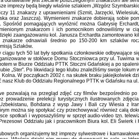
 a odnawianie jest zlecane poszczególnym znakarzom ale senty
sze imprezy będą biegły właśnie szlakiem „Wzgórz Szymbarskic
y 11 znakarzy z uprawnieniami (Szmit, Jarzęcki, Wielesiuk,
ńska oraz Jaszcza). Wymienieni znakarze dobierają sobie po
. Spośród pomagających wyróżnić można Gabrysię Erchardt,
mienionym znakarzom i ich pomocnikom odnowiliśmy w ciąg
dzięki zaangażowaniu kol. Janusza Erchardta zamontowano kil
i znakarze odnawiali średnio po 150-200 km szlaków rocz
misją Szlaków.
gu tych 50 lat były spotkania członkowskie odbywające się
 organizowane w stołówce Domu Stoczniowca przy ul. Tuwima 
potem w Biurze Oddziału PTTK Stoczni Gdańskiej a po spaleniu s
ubie „Ster”. Po likwidacji tego klubu znaleźliśmy swoje loku
 z Kolna. W początkach 2002 r. na skutek braku jakiejkolwiek d
 nasz Klub do Oddziału Regionalnego PTTK w Gdańsku na ul.
pozwalają na przegląd zdjęć czy filmów bezpośrednio po 
ez prowadzenie prelekcji turystycznych ilustrowanych zdjęci
Uzbekistanu, Bohdana z wysp Jawy i Bali czy Wiesia z Iran
rym można się spotykać czy przechowywać również całą dok
jsce spotkań i wyposażyliśmy w sprzęt audio-video tzn. telew
rezesowi Oddziału jak i pracownikom Biura kol. Eli Świerk i 
owych organizujemy też imprezy sylwestrowe i karnawałowe 