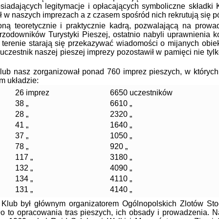
iadających legitymacje i opłacających symboliczne składki
ał w naszych imprezach a z czasem spośród nich rekrutują się p
oretycznie i praktycznie kadrą, pozwalającą na prowadze
odowników Turystyki Pieszej, ostatnio nabyli uprawnienia ko
erenie starają się przekazywać wiadomości o mijanych obiek
czestnik naszej pieszej imprezy pozostawił w pamięci nie tylko
 nasz zorganizował ponad 760 imprez pieszych, w których uc
m układzie:
26 imprez
6650 uczestników
38 „
6610 „
28 „
2320 „
41 „
1640 „
37 „
1050 „
78 „
920 „
117 „
3180 „
132 „
4090 „
134 „
4110 „
131 „
4140 „
ub był głównym organizatorem Ogólnopolskich Zlotów Stoc
yło to opracowania tras pieszych, ich obsady i prowadzenia. 