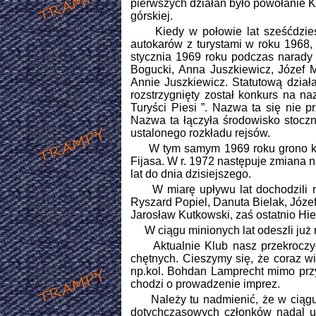
pierwszych działań było powołanie Ko
górskiej.
Kiedy w połowie lat sześćdziesiąt
autokarów z turystami w roku 1968, 
stycznia 1969 roku podczas narady a
Bogucki, Anna Juszkiewicz, Józef M
Annie Juszkiewicz. Statutową dział
rozstrzygnięty został konkurs na n
Turyści Piesi ”. Nazwa ta się nie p
Nazwa ta łączyła środowisko stocz
ustalonego rozkładu rejsów.
W tym samym 1969 roku grono kadry
Fijasa. W r. 1972 następuje zmiana n
lat do dnia dzisiejszego.
W miarę upływu lat dochodzili nas
Ryszard Popiel, Danuta Bielak, Józe
Jarosław Kutkowski, zaś ostatnio Hi
W ciągu minionych lat odeszli już 
Aktualnie Klub nasz przekroczył 6
chętnych. Cieszymy się, że coraz wi
np.kol. Bohdan Lamprecht mimo przy
chodzi o prowadzenie imprez.
Należy tu nadmienić, że w ciągu t
dotychczasowych członków nadal ut