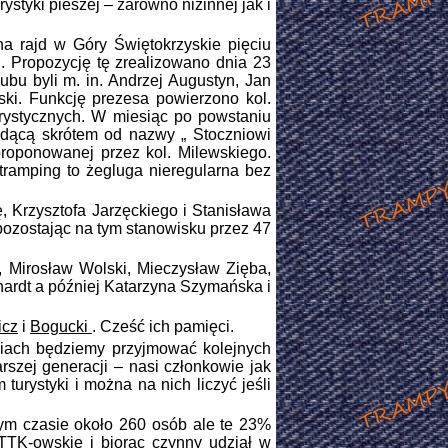
ystyki pieszej – zarówno nizinnej jak i
a rajd w Góry Świętokrzyskie pięciu
h. Propozycję tę zrealizowano dnia 23
ubu byli m. in. Andrzej Augustyn, Jan
ski. Funkcję prezesa powierzono kol.
urystycznych. W miesiąc po powstaniu
będącą skrótem od nazwy „ Stoczniowi
aproponowanej przez kol. Milewskiego.
ramping to żegluga nieregularna bez
Krzysztofa Jarzęckiego i Stanisława
 pozostając na tym stanowisku przez 47
 Mirosław Wolski, Mieczysław Zięba,
hardt a później Katarzyna Szymańska i
icz
i
Bogucki
. Cześć ich pamięci.
niach będziemy przyjmować kolejnych
rszej generacji – nasi członkowie jak
rystyki i można na nich liczyć jeśli
ym czasie około 260 osób ale te 23%
TTK-owskie i biorąc czynny udział w