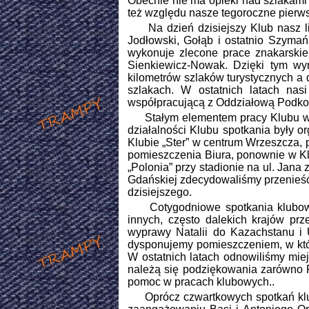
Obecnie nie ma opieki nad szlakami
też względu nasze tegoroczne pierw
Na dzień dzisiejszy Klub nasz licz
Jodłowski, Gołąb i ostatnio Szyma
wykonuje zlecone prace znakarskie
Sienkiewicz-Nowak. Dzięki tym wy
kilometrów szlaków turystycznych a 
szlakach. W ostatnich latach nas
współpracującą z Oddziałową Podko
Stałym elementem pracy Klubu w cią
działalności Klubu spotkania były
Klubie „Ster” w centrum Wrzeszcza, 
pomieszczenia Biura, ponownie w Kl
„Polonia” przy stadionie na ul. Jana
Gdańskiej zdecydowaliśmy przenieść
dzisiejszego.
Cotygodniowe spotkania klubowe 
innych, często dalekich krajów prz
wyprawy Natalii do Kazachstanu i 
dysponujemy pomieszczeniem, w któ
W ostatnich latach odnowiliśmy mie
należą się podziękowania zarówno P
pomoc w pracach klubowych..
Oprócz czwartkowych spotkań klub