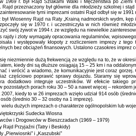
w 1969 r. był Rajd Szlakami Walki i Męczeństwa po Ziemi G
Rajd przeznaczony był głównie dla młodzieży szkolnej i stąd
zainteresowanie tymi imprezami ostatni Rajd odbył się w 1991 r
ł Wiosenny Rajd na Raty „Krainą nadmorskich wydm, kęp i p
zpoczęły się w 1970 r. i uczestniczyła w nich również młodzi
ć swój żywot w 1994 r. ze względu na niewielkie zainteresow
jdy i zloty wymagały opracowania regulaminów, wpisowego,
pisała i występowały kłopoty z rozliczeniem imprezy z tego
elnych bez obciążeń finansowych. Ustalono czasokres imprez co
ę niezmiennie dużą frekwencją ze względu na to, że w okresie
 latem, kiedy dni są dłuższe osiągają 15 – 25 km i na oddalo
ać i wrócić a wiadomo, że komunikacyjnie jest coraz gorzej. 
hociaż częściowo poprawić sprawy dojazdu. Staramy się wpro
óra dodatkowo integruje uczestników. W efekcie takiego
w pozostałych porach roku 30 – 50 a nawet więcej – rekordem j
2007, kiedy to w 26 imprezach wzięło udział 914 osób (średni
 osób (średnio 30 – 32 osoby na 1 imprezę).
 wielu dużych imprezach o charakterze ogólnopolskim lub woje
iętokrzyski Sudecka Wiosna
owców i Drogowców w Bieszczadach (1969 – 1979)
Rajd Przyjaźni (Tatry i Beskidy)
y „Pierwiosnki” i „Kaszubski”