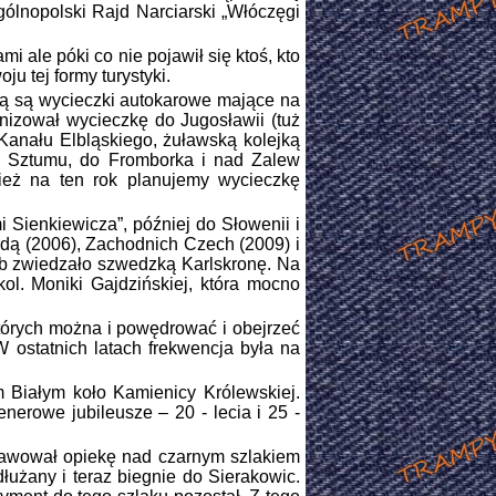
gólnopolski Rajd Narciarski „Włóczęgi
 ale póki co nie pojawił się ktoś, kto
u tej formy turystyki.
ką są wycieczki autokarowe mające na
anizował wycieczkę do Jugosławii (tuż
 Kanału Elbląskiego, żuławską kolejką
 Sztumu, do Fromborka i nad Zalew
eż na ten rok planujemy wycieczkę
Sienkiewicza”, później do Słowenii i
rdą (2006), Zachodnich Czech (2009) i
ób zwiedzało szwedzką Karlskronę. Na
ol. Moniki Gajdzińskiej, która mocno
órych można i powędrować i obejrzeć
W ostatnich latach frekwencja była na
iałym koło Kamienicy Królewskiej.
nerowe jubileusze – 20 - lecia i 25 -
awował opiekę nad czarnym szlakiem
łużany i teraz biegnie do Sierakowic.