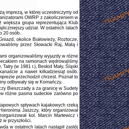
ą imprezą, w której uczestniczymy od
łorganizatorami OWRP z zakończeniem w
 większa grupa reprezentująca Klub
iczniejszy udział. W ostatnich latach
o 20 osób.
iazd, okolice Białowieży, Roztocze,
owaliśmy przez Słowacki Raj, Małą i
sami organizowaliśmy wyjazdy w różne
plecakiem na ramionach wędrowaliśmy
 Tatry (w 1981 r.), Beskid Mały, Śląski
lkanaście a nawet kilkadziesiąt osób.
prezie przechodził chrzest. Poznał to
zciny odbywały się w Komańczy.
czy Bieszczady a za granicę w Sudety
at w różne pasma sudeckie zarówno po
 etapowych spływach kajakowych rzeką
Hieronima Jaszczy, który organizował
organizował kol. Marcin Martewicz i
 w przyszłości.
da w ostatnich latach nastąpił zastój