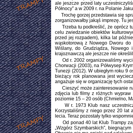
ale jeszcze przed laty uczestniczyl
Północy” a w 2009 r. na Polanie Jak
Trochę gorzej przedstawia się sprawa
zorganizowałby jakąś imprezę. Tu jest
Trzeba tu podkreślić, że oprócz tu
celu zwiedzanie obiektów kulturowyc
przed jej rozpadem), kilka lat późn
wąskotorową z Nowego Dworu do M
Wiślany, do Grudziądza, Nowego 
krajoznawczą ale jeszcze nie określi
Od r. 2002 organizowaliśmy wyciecz
Chorwacji (2003), na Półwysep Kryms
Tunezji (2012). W ubiegłym roku 9 
bieżący rok planowana jest wyciecz
angażuje się w organizację tych osta
Cieszyć może zainteresowanie nasz
zdjęcia lub filmy z różnych wypraw 
poziomie 15 – 20 osób (Chmielno, Ma
W r. 1973 Klub nasz uczestniczy
Korzystaliśmy z niego przez 20 lat 
lecia. Teraz pozostały tylko wspomni
Od ponad 40 lat Klub Trampy zajm
„Wzgórz Szymbarskich”, biegnącym z 