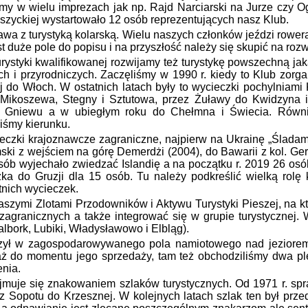
iśmy w wielu imprezach jak np. Rajd Narciarski na Jurze czy O
uszyckiej wystartowało 12 osób reprezentujących nasz Klub.
 z turystyką kolarską. Wielu naszych członków jeździ rowerami
 duże pole do popisu i na przyszłość należy się skupić na rozwoj
rystyki kwalifikowanej rozwijamy też turystykę powszechną ja
h i przyrodniczych. Zaczęliśmy w 1990 r. kiedy to Klub zorg
iej do Włoch. W ostatnich latach były to wycieczki pochylniami
ikoszewa, Stegny i Sztutowa, przez Żuławy do Kwidzyna i
i Gniewu a w ubiegłym roku do Chełmna i Świecia. Równi
liśmy kierunku.
ki krajoznawcze zagraniczne, najpierw na Ukrainę „Śladami 
ki z wejściem na górę Demerdżi (2004), do Bawarii z kol. Ge
osób wyjechało zwiedzać Islandię a na początku r. 2019 26 os
ka do Gruzji dla 15 osób. Tu należy podkreślić wielką rolę k
tnich wycieczek.
ymi Zlotami Przodowników i Aktywu Turystyki Pieszej, na kt
zagranicznych a także integrować się w grupie turystycznej. 
lbork, Lubiki, Władysławowo i Elbląg).
ł w zagospodarowywanego pola namiotowego nad jeziorem B
aż do momentu jego sprzedaży, tam też obchodziliśmy dwa ple
enia.
uje się znakowaniem szlaków turystycznych. Od 1971 r. spr
Sopotu do Krzesznej. W kolejnych latach szlak ten był przed