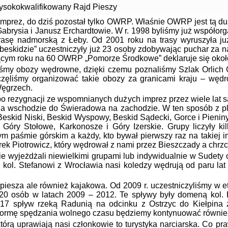
ysokokwalifikowany Rajd Pieszy
rez, do dziś pozostał tylko OWRP. Właśnie OWRP jest tą duż
 Gabrysia i Janusz Erchardtowie. W r. 1998 byliśmy już wspó
asę nadmorską z Łeby. Od 2001 roku na trasy wyruszyła już
skidzie” uczestniczyły już 23 osoby zdobywając puchar za najl
żącym roku na 60 OWRP „Pomorze Środkowe” deklaruje się okoł
y obozy wędrowne, dzięki czemu poznaliśmy Szlak Orlich Gn
zęliśmy organizować takie obozy za granicami kraju – wędr
Węgrzech.
po rezygnacji ze wspomnianych dużych imprez przez wiele lat 
na wschodzie do Świeradowa na zachodzie. W ten sposób z 
 Beskid Niski, Beskid Wyspowy, Beskid Sądecki, Gorce i Pieniny,
, Góry Stołowe, Karkonosze i Góry Izerskie. Grupy liczyły ki
m paśmie górskim a każdy, kto bywał pierwszy raz na takiej im
arek Piotrowicz, który wędrował z nami przez Bieszczady a chr
 wyjeżdżali niewielkimi grupami lub indywidualnie w Sudety 
ki kol. Stefanowi z Wrocławia nasi koledzy wędrują od paru l
 piesza ale również kajakowa. Od 2009 r. uczestniczyliśmy w
20 osób w latach 2009 – 2012. Te spływy były domeną kol. 
017 spływ rzeką Radunią na odcinku z Ostrzyc do Kiełpina z
formę spędzania wolnego czasu będziemy kontynuować również
rą uprawiają nasi członkowie to turystyka narciarska. Co praw