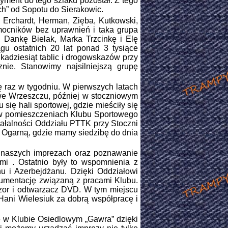
ment do tego szlaku pozostał. Z tego
h” od Sopotu do Sierakowic.
 Erchardt, Herman, Zięba, Kutkowski,
mocników bez uprawnień i taka grupa
 Dankę Bielak, Marka Trzcinkę i Elę
u ostatnich 20 lat ponad 3 tysiące
kadziesiąt tablic i drogowskazów przy
nie. Stanowimy najsilniejszą grupę
 raz w tygodniu. W pierwszych latach
we Wrzeszczu, później w stoczniowym
ię hali sportowej, gdzie mieściły się
m w pomieszczeniach Klubu Sportowego
ziałalności Oddziału PTTK przy Stoczni
 Ogarną, gdzie mamy siedzibę do dnia
naszych imprezach oraz poznawanie
ami . Ostatnio były to wspomnienia z
u i Azerbejdżanu. Dzięki Oddziałowi
umentację związaną z pracami Klubu.
izor i odtwarzacz DVD. W tym miejscu
Hani Wielesiuk za dobrą współpracę i
w Klubie Osiedlowym „Gawra” dzięki