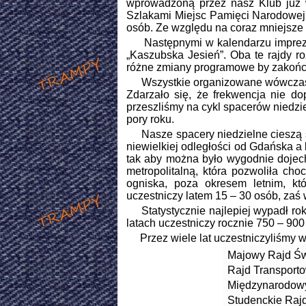
wprowadzoną przez nasz Klub już 
Szlakami Miejsc Pamięci Narodowej. 
osób. Ze względu na coraz mniejsze 
Następnymi w kalendarzu imprez by
„Kaszubska Jesień”. Oba te rajdy ro
różne zmiany programowe by zakończy
Wszystkie organizowane wówczas ra
Zdarzało się, że frekwencja nie do
przeszliśmy na cykl spacerów niedzi
pory roku.
Nasze spacery niedzielne cieszą si
niewielkiej odległości od Gdańska a
tak aby można było wygodnie dojech
metropolitalną, która pozwoliła c
ogniska, poza okresem letnim, kt
uczestniczy latem 15 – 30 osób, zaś 
Statystycznie najlepiej wypadł rok 
latach uczestniczy rocznie 750 – 900
Przez wiele lat uczestniczyliśmy w
Majowy Rajd Św
Rajd Transport
Międzynarodowy 
Studenckie Rajd