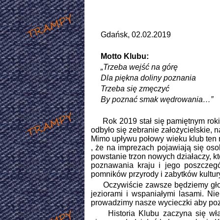
Gdańsk, 02.02.2019
Motto Klubu:
„Trzeba wejść na górę
Dla piękna doliny poznania
Trzeba się zmęczyć
By poznać smak wędrowania…”
Rok 2019 stał się pamiętnym rokiem 
odbyło się zebranie założycielskie,
Mimo upływu połowy wieku klub ten na
, że na imprezach pojawiają się oso
powstanie trzon nowych działaczy, k
poznawania kraju i jego poszczeg
pomników przyrody i zabytków kultur
Oczywiście zawsze będziemy głosi
jeziorami i wspaniałymi lasami. Ni
prowadzimy nasze wycieczki aby poz
Historia Klubu zaczyna się właśc