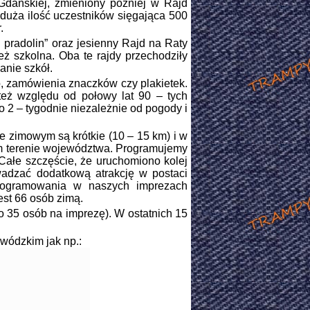
dańskiej, zmieniony później w Rajd
 duża ilość uczestników sięgająca 500
.
radolin” oraz jesienny Rajd na Raty
eż szkolna. Oba te rajdy przechodziły
anie szkół.
 zamówienia znaczków czy plakietek.
 też względu od połowy lat 90 – tych
 2 – tygodnie niezależnie od pogody i
 zimowym są krótkie (10 – 15 km) i w
nym terenie województwa. Programujemy
Całe szczęście, że uruchomiono kolej
wadzać dodatkową atrakcję w postaci
 programowania w naszych imprezach
est 66 osób zimą.
o 35 osób na imprezę). W ostatnich 15
wódzkim jak np.: