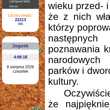
wieku przed- 
że z nich wła
Liczba wejść:
22213
996
którzy poprow
.
następnych 
Zegarek
poznawania kr
narodowych 
4:06:20
6 sierpnia 2026
parków i dwor
czwartek
kultury.
.
Oczywiście z
że najpiękn