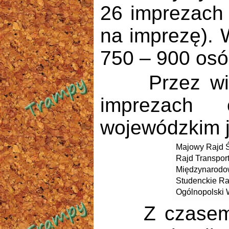
26 imprezach 
na imprezę). 
750 – 900 osó
Przez wiele 
imprezach 
wojewódzkim j
Majowy Rajd Ś
Rajd Transpor
Międzynarodowy
Studenckie Raj
Ogólnopolski 
Z czasem re