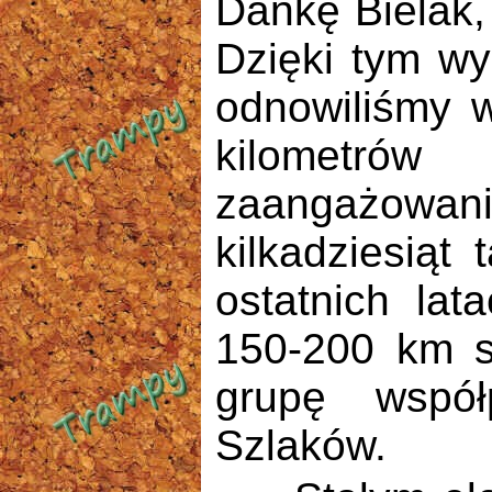
Dankę Bielak,
Dzięki tym w
odnowiliśmy w
kilometrów
zaangażowani
kilkadziesiąt
ostatnich lat
150-200 km sz
grupę współ
Szlaków.