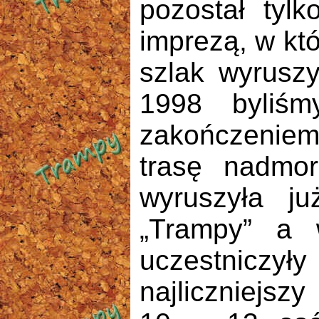
pozostał ty
imprezą, w kt
szlak wyruszy
1998 byliśm
zakończenie
trasę nadmo
wyruszyła ju
„Trampy” a 
uczestniczył
najliczniejszy