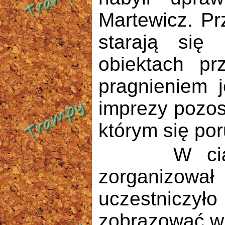
Martewicz. Pr
starają się
obiektach pr
pragnieniem j
imprezy pozost
którym się por
W ciągu m
zorganizował
uczestniczy
zobrazować w 