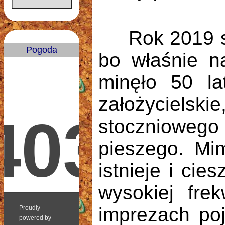
.
Rok 2019 stał
Pogoda
bo właśnie na
minęło 50 la
założycielsk
stoczniowego 
pieszego. Mi
istnieje i ci
wysokiej fre
imprezach poj