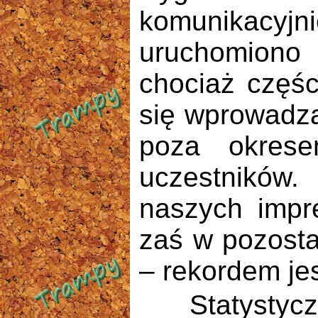
komunikacyjni
uruchomiono 
chociaż częś
się wprowadza
poza okrese
uczestników
naszych impr
zaś w pozosta
– rekordem je
Statystycznie