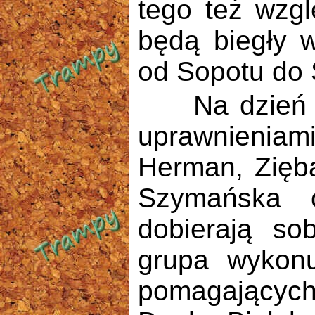
tego też wzg
będą biegły 
od Sopotu do 
Na dzień dzi
uprawnieniami
Herman, Zięba
Szymańska o
dobierają so
grupa wykonu
pomagającyc