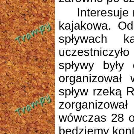
Interesuje na
kajakowa. Od
spływach k
uczestniczyło
spływy były 
organizował 
spływ rzeką R
zorganizował
wówczas 28 o
będziemy kont