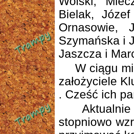
Wolski, Miec
Bielak, Józe
Ornasowie, 
Szymańska i J
Jaszcza i Mar
W ciągu minio
założyciele K
. Cześć ich pa
Aktualnie Kl
stopniowo wzr