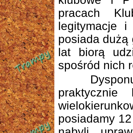
pracach Klu
legitymacje i
posiada dużą 
lat biorą ud
spośród nich r
Dysponujemy
praktycznie
wielokierunk
posiadamy 12 
nabyli upraw