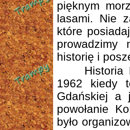
pięknym morz
lasami. Nie 
które posiada
prowadzimy 
historię i po
Historia Klu
1962 kiedy t
Gdańskiej a 
powołanie Kom
było organizow