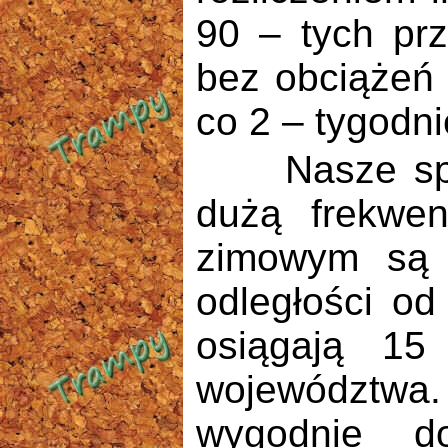
90 – tych prz
bez obciążeń 
co 2 – tygodni
Nasze spacer
dużą frekwe
zimowym są k
odległości od
osiągają 1
województwa
wygodnie d