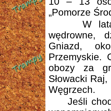
10 – 13 os
„Pomorze Środ
W latach 7
wędrowne, d
Gniazd, oko
Przemyskie. 
obozy za gr
Słowacki Raj,
Węgrzech.
Jeśli chodzi