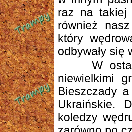
raz na takiej
również nasz 
który wędrow
odbywały się
W ostatnich
niewielkimi 
Bieszczady a
Ukraińskie. 
koledzy wędr
zarówno po cze