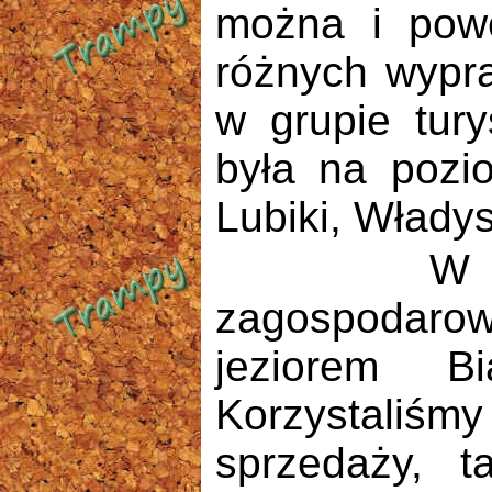
można i powę
różnych wypra
w grupie tury
była na pozi
Lubiki, Władys
W r. 197
zagospodar
jeziorem Bi
Korzystaliśmy
sprzedaży, 