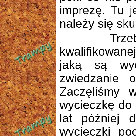
imprezę. Tu j
należy się sku
Trzeba tu 
kwalifikowan
jaką są wyc
zwiedzanie o
Zaczęliśmy w
wycieczkę do J
lat później 
wycieczki po