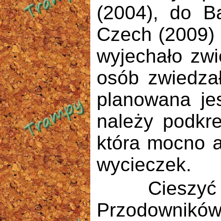
(2004), do B
Czech (2009) 
wyjechało zwi
osób zwiedza
planowana je
należy podkreś
która mocno a
wycieczek.
Cieszyć moż
Przodowników 