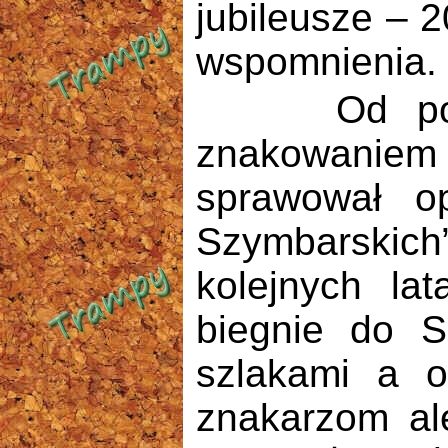
jubileusze – 20
wspomnienia.
Od ponad 4
znakowaniem
sprawował o
Szymbarskich
kolejnych la
biegnie do S
szlakami a o
znakarzom al