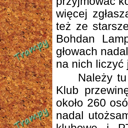
przyjmować ko
więcej zgłasz
też ze starsze
Bohdan Lamp
głowach nadal
na nich liczyć
Należy tu na
Klub przewin
około 260 os
nadal utożsam
klubowe i P