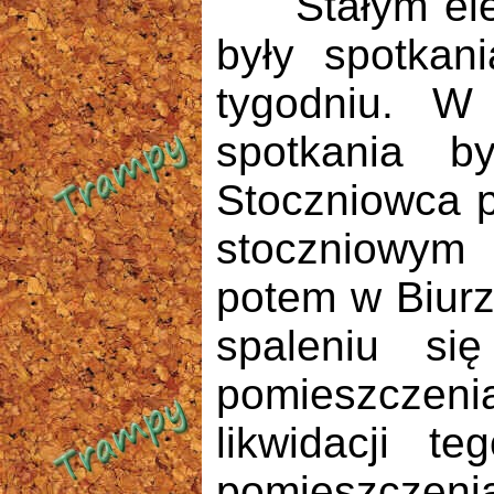
Stałym eleme
były spotkan
tygodniu. W 
spotkania b
Stoczniowca p
stoczniowym
potem w Biurz
spaleniu się
pomieszczeni
likwidacji t
pomieszczeni