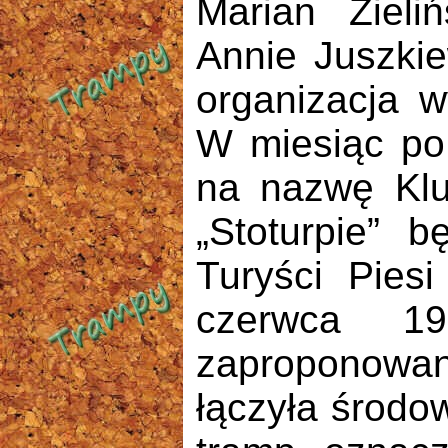
Marian Zieli
Annie Juszkie
organizacja w
W miesiąc po 
na nazwę Klu
„Stoturpie” 
Turyści Piesi
czerwca 19
zaproponowan
łączyła środo