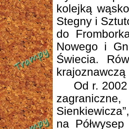
kolejką wąsk
Stegny i Sztu
do Fromborka
Nowego i Gn
Świecia. Rów
krajoznawczą a
Od r. 2002 o
zagraniczn
Sienkiewicza”
na Półwysep 