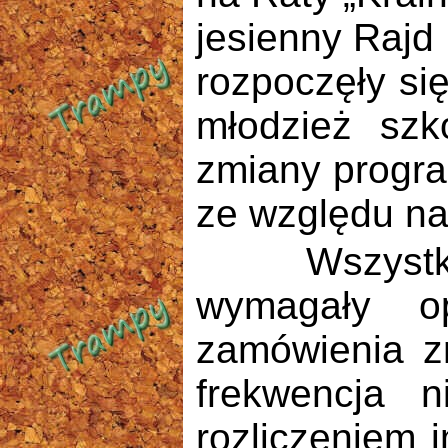
jesienny Rajd
rozpoczęły się
młodzież szk
zmiany progra
ze względu na 
Wszystkie o
wymagały op
zamówienia zn
frekwencja n
rozliczeniem 