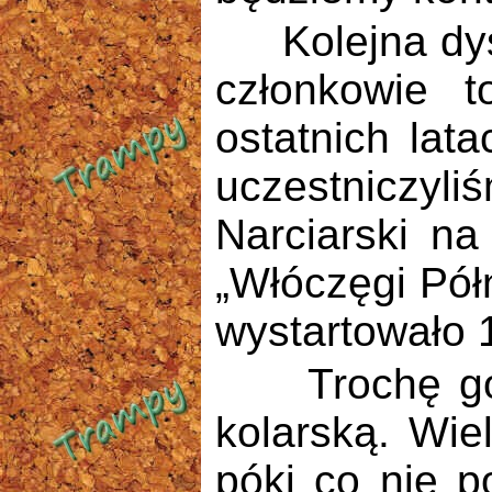
Kolejna dyscy
członkowie t
ostatnich lata
uczestniczyl
Narciarski na
„Włóczęgi Pół
wystartowało 
Trochę gorze
kolarską. Wie
póki co nie p