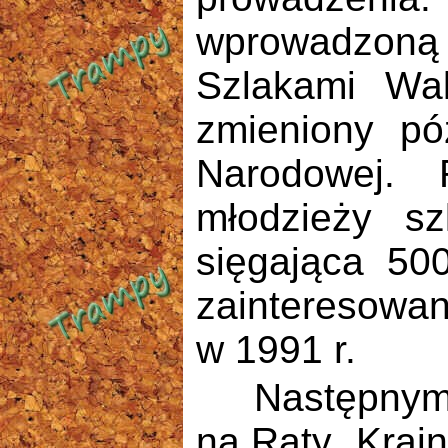
wprowadzoną 
Szlakami Wal
zmieniony pó
Narodowej. 
młodzieży sz
sięgająca 50
zainteresowan
w 1991 r.
Następnymi w
na Raty „Krai