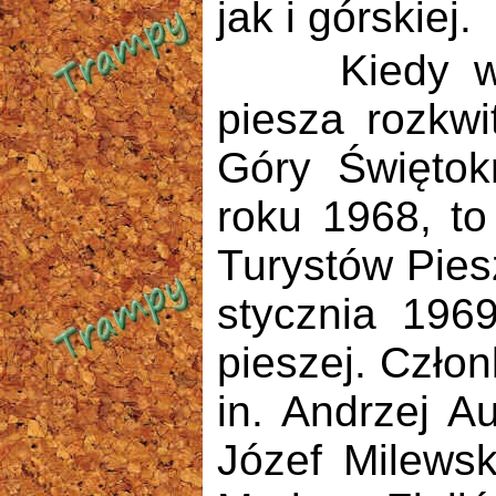
jak i górskiej.
Kiedy w poł
piesza rozkwi
Góry Świętok
roku 1968, to
Turystów Pies
stycznia 196
pieszej. Czło
in. Andrzej A
Józef Milewsk