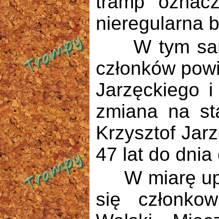
tramp oznac
nieregularna 
W tym samym
członków powię
Jarzęckiego i
zmiana na sta
Krzysztof Jar
47 lat do dnia
W miarę upływ
się członko