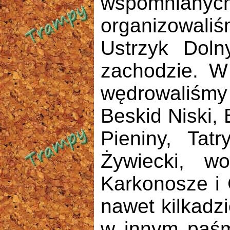
wspomnianych
organizowali
Ustrzyk Dol
zachodzie. W
wędrowaliśmy
Beskid Niski,
Pieniny, Tat
Żywiecki, wo
Karkonosze i G
nawet kilkadz
w innym paśm